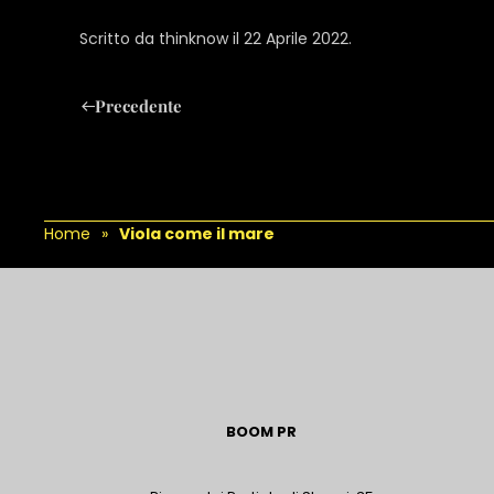
Scritto da
thinknow
il
22 Aprile 2022
.
Precedente
Home
Viola come il mare
BOOM PR