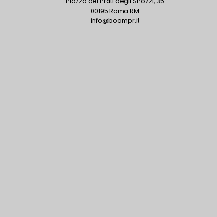
Piazza dei Prati degli Strozzi, 35
00195 Roma RM
info@boompr.it