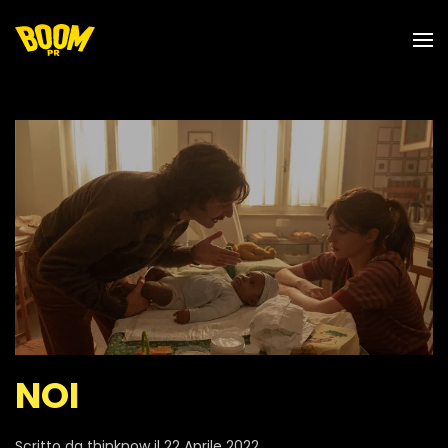
Skip to main content
NOI
Scritto da
thinknow
il
22 Aprile 2022
.