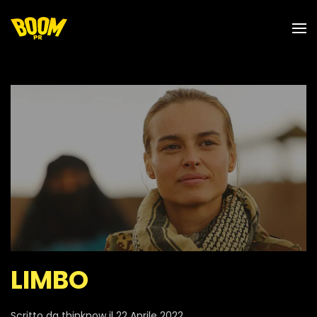
Skip to main content
LIMBO
Scritto da
thinknow
il
22 Aprile 2022
.