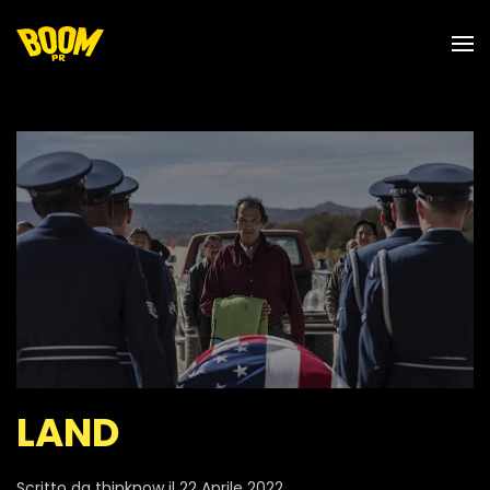
Skip to main content
LAND
Scritto da
thinknow
il
22 Aprile 2022
.