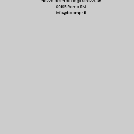
Piazza dei Prati degli Strozzi, 35
00195 Roma RM
info@boompr.it