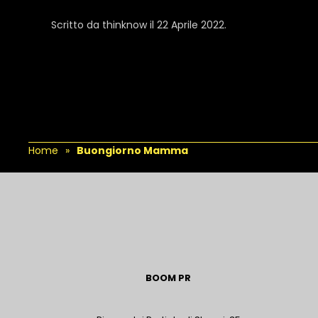
Scritto da
thinknow
il
22 Aprile 2022
.
Home
Buongiorno Mamma
BOOM PR